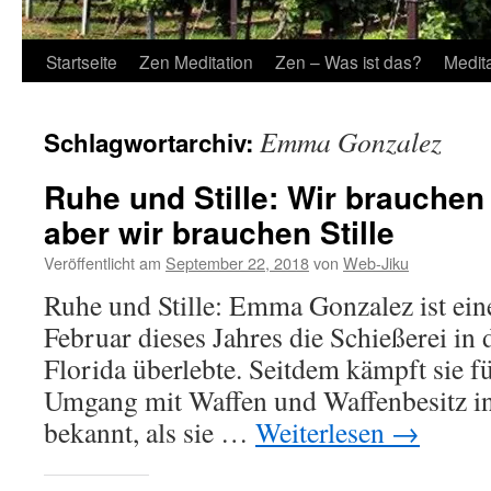
Startseite
Zen Meditation
Zen – Was ist das?
Medit
Emma Gonzalez
Schlagwortarchiv:
Ruhe und Stille: Wir brauchen
aber wir brauchen Stille
Veröffentlicht am
September 22, 2018
von
Web-Jiku
Ruhe und Stille: Emma Gonzalez ist eine
Februar dieses Jahres die Schießerei in
Florida überlebte. Seitdem kämpft sie f
Umgang mit Waffen und Waffenbesitz i
bekannt, als sie …
Weiterlesen
→