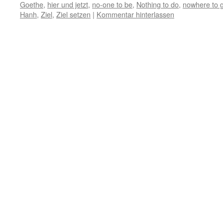
Goethe
,
hier und jetzt
,
no-one to be
,
Nothing to do
,
nowhere to 
Hanh
,
Ziel
,
Ziel setzen
|
Kommentar hinterlassen