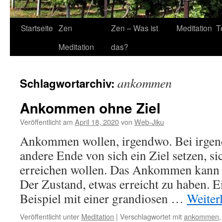
Startseite
Zen
Zen – Was ist
Meditation
T
Meditation
das?
ankommen
Schlagwortarchiv:
Ankommen ohne Ziel
Veröffentlicht am
April 18, 2020
von
Web-Jiku
Ankommen wollen, irgendwo. Bei irgend
andere Ende von sich ein Ziel setzen, s
erreichen wollen. Das Ankommen kann da
Der Zustand, etwas erreicht zu haben. 
Beispiel mit einer grandiosen …
Weiter
Veröffentlicht unter
Meditation
|
Verschlagwortet mit
ankommen