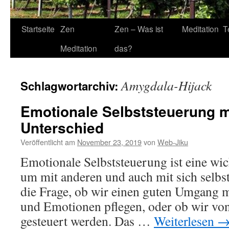
Startseite
Zen
Zen – Was ist
Meditation
T
Meditation
das?
Amygdala-Hijack
Schlagwortarchiv:
Emotionale Selbststeuerung 
Unterschied
Veröffentlicht am
November 23, 2019
von
Web-Jiku
Emotionale Selbststeuerung ist eine wi
um mit anderen und auch mit sich selbs
die Frage, ob wir einen guten Umgang 
und Emotionen pflegen, oder ob wir vo
gesteuert werden. Das …
Weiterlesen