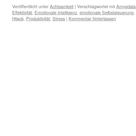
Veröffentlicht unter
Achtsamkeit
|
Verschlagwortet mit
Amygdala
Effektivität
,
Emotionale Intelligenz
,
emotionale Selbststeuerung
,
Hijack
,
Produktivität
,
Stress
|
Kommentar hinterlassen