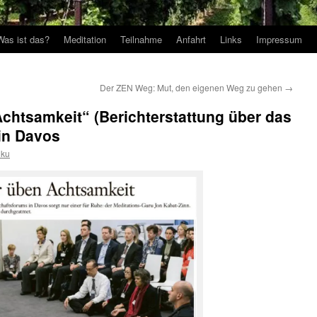
Was ist das?
Meditation
Teilnahme
Anfahrt
Links
Impressum
Der ZEN Weg: Mut, den eigenen Weg zu gehen
→
chtsamkeit“ (Berichterstattung über das
in Davos
iku