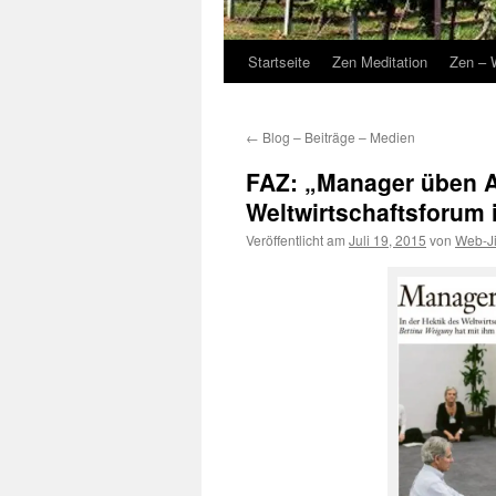
Startseite
Zen Meditation
Zen – 
←
Blog – Beiträge – Medien
FAZ: „Manager üben A
Weltwirtschaftsforum 
Veröffentlicht am
Juli 19, 2015
von
Web-J