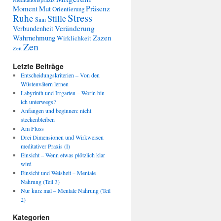
Präsenz
Moment
Mut
Orientierung
Stress
Ruhe
Stille
Sinn
Veränderung
Verbundenheit
Wahrnehmung
Zazen
Wirklichkeit
Zen
Zeit
Letzte Beiträge
Entscheidungskriterien – Von den
Wüstenvätern lernen
Labyrinth und Irrgarten – Worin bin
ich unterwegs?
Anfangen und beginnen: nicht
steckenbleiben
Am Fluss
Drei Dimensionen und Wirkweisen
meditativer Praxis (I)
Einsicht – Wenn etwas plötzlich klar
wird
Einsicht und Weisheit – Mentale
Nahrung (Teil 3)
Nur kurz mal – Mentale Nahrung (Teil
2)
Kategorien