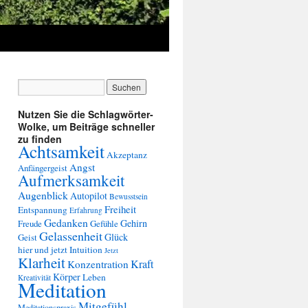
Nutzen Sie die Schlagwörter-
Wolke, um Beiträge schneller
zu finden
Achtsamkeit
Akzeptanz
Angst
Anfängergeist
Aufmerksamkeit
Augenblick
Autopilot
Bewusstsein
Freiheit
Entspannung
Erfahrung
Gedanken
Gehirn
Freude
Gefühle
Gelassenheit
Glück
Geist
hier und jetzt
Intuition
Jetzt
Klarheit
Kraft
Konzentration
Körper
Leben
Kreativität
Meditation
Mitgefühl
Meditationspraxis