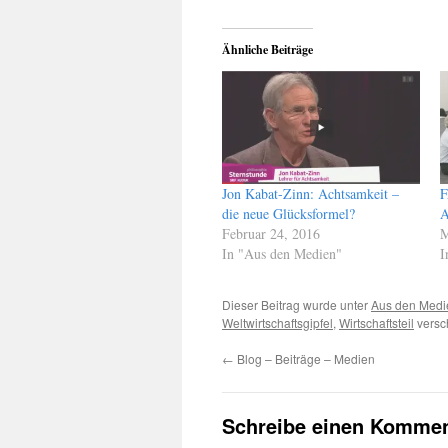
Ähnliche Beiträge
Jon Kabat-Zinn: Achtsamkeit –
F
die neue Glücksformel?
A
Februar 24, 2016
M
In "Aus den Medien"
I
Dieser Beitrag wurde unter
Aus den Medi
Weltwirtschaftsgipfel
,
Wirtschaftsteil
versc
←
Blog – Beiträge – Medien
Schreibe einen Kommen