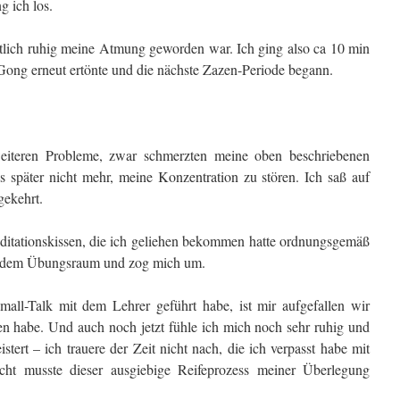
g ich los.
entlich ruhig meine Atmung geworden war. Ich ging also ca 10 min
 Gong erneut ertönte und die nächste Zazen-Periode begann.
weiteren Probleme, zwar schmerzten meine oben beschriebenen
s später nicht mehr, meine Konzentration zu stören. Ich saß auf
gekehrt.
itationskissen, die ich geliehen bekommen hatte ordnungsgemäß
us dem Übungsraum und zog mich um.
all-Talk mit dem Lehrer geführt habe, ist mir aufgefallen wir
en habe. Und auch noch jetzt fühle ich mich noch sehr ruhig und
stert – ich trauere der Zeit nicht nach, die ich verpasst habe mit
ht musste dieser ausgiebige Reifeprozess meiner Überlegung