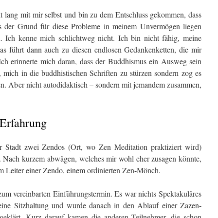
it lang mit mir selbst und bin zu dem Entschluss gekommen, dass
ass der Grund für diese Probleme in meinem Unvermögen liegen
. Ich kenne mich schlichtweg nicht. Ich bin nicht fähig, meine
s führt dann auch zu diesen endlosen Gedankenketten, die mir
Ich erinnerte mich daran, dass der Buddhismus ein Ausweg sein
, mich in die buddhistischen Schriften zu stürzen sondern zog es
nnen. Aber nicht autodidaktisch – sondern mit jemandem zusammen,
Erfahrung
r Stadt zwei Zendos (Ort, wo Zen Meditation praktiziert wird)
. Nach kurzem abwägen, welches mir wohl eher zusagen könnte,
m Leiter einer Zendo, einem ordinierten Zen-Mönch.
m vereinbarten Einführungstermin. Es war nichts Spektakuläres
t eine Sitzhaltung und wurde danach in den Ablauf einer Zazen-
fgeklärt. Kurz darauf kamen die anderen Teilnehmer, die schon