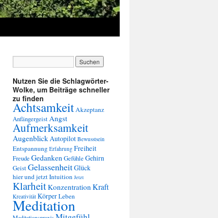
Nutzen Sie die Schlagwörter-
Wolke, um Beiträge schneller
zu finden
Achtsamkeit
Akzeptanz
Angst
Anfängergeist
Aufmerksamkeit
Augenblick
Autopilot
Bewusstsein
Freiheit
Entspannung
Erfahrung
Gedanken
Gehirn
Freude
Gefühle
Gelassenheit
Glück
Geist
hier und jetzt
Intuition
Jetzt
Klarheit
Kraft
Konzentration
Körper
Leben
Kreativität
Meditation
Mitgefühl
Meditationspraxis