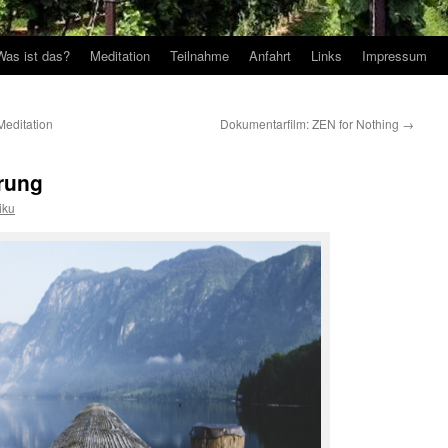
Was ist das?
Meditation
Teilnahme
Anfahrt
Links
Impressum
Meditation
Dokumentarfilm: ZEN for Nothing
→
rung
iku