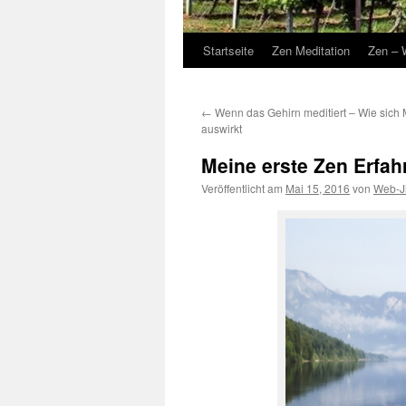
Startseite
Zen Meditation
Zen – 
←
Wenn das Gehirn meditiert – Wie sich 
auswirkt
Meine erste Zen Erfah
Veröffentlicht am
Mai 15, 2016
von
Web-J