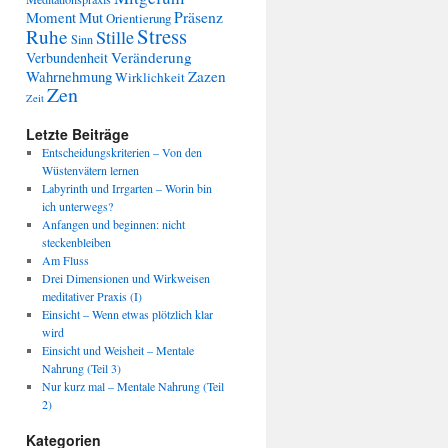
Präsenz
Moment
Mut
Orientierung
Stress
Ruhe
Stille
Sinn
Veränderung
Verbundenheit
Wahrnehmung
Zazen
Wirklichkeit
Zen
Zeit
Letzte Beiträge
Entscheidungskriterien – Von den
Wüstenvätern lernen
Labyrinth und Irrgarten – Worin bin
ich unterwegs?
Anfangen und beginnen: nicht
steckenbleiben
Am Fluss
Drei Dimensionen und Wirkweisen
meditativer Praxis (I)
Einsicht – Wenn etwas plötzlich klar
wird
Einsicht und Weisheit – Mentale
Nahrung (Teil 3)
Nur kurz mal – Mentale Nahrung (Teil
2)
Kategorien